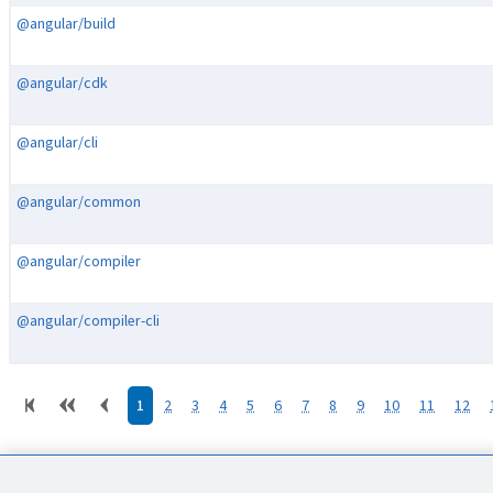
@angular/build
@angular/cdk
@angular/cli
@angular/common
@angular/compiler
@angular/compiler-cli
1
2
3
4
5
6
7
8
9
10
11
12